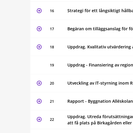
Strategi för ett långsiktigt hål
16
Begäran om tilläggsanslag för f
17
Uppdrag. Kvalitativ utvärdering 
18
Uppdrag - Finansiering av reg
19
Utveckling av IT-styrning inom 
20
Rapport - Byggnation Alléskolan
21
Uppdrag. Utreda förutsättningar
22
att få plats på Birkagården ell