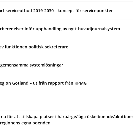
lbart serviceutbud 2019-2030 - koncept för servicepunkter
örberedelser inför upphandling av nytt huvudjournalsystem
av funktionen politisk sekreterare
iongemensamma systemlösningar
Region Gotland – utifrån rapport från KPMG
na för att tillskapa platser i härbärge/lågtröskelboende/akutboen
er regionens egna boenden