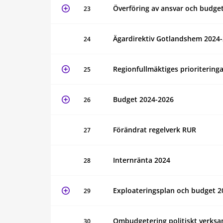
Överföring av ansvar och budget
23
Ägardirektiv Gotlandshem 2024
24
Regionfullmäktiges prioritering
25
Budget 2024-2026
26
Förändrat regelverk RUR
27
Internränta 2024
28
Exploateringsplan och budget 2
29
Ombudgetering politiskt verks
30