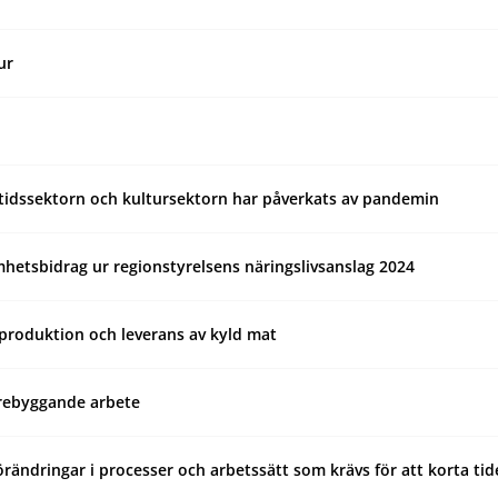
ur
fritidssektorn och kultursektorn har påverkats av pandemin
hetsbidrag ur regionstyrelsens näringslivsanslag 2024
v produktion och leverans av kyld mat
rebyggande arbete
rändringar i processer och arbetssätt som krävs för att korta tid