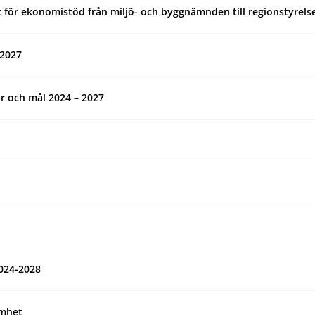
 för ekonomistöd från miljö- och byggnämnden till regionstyrels
-2027
ar och mål 2024 – 2027
024-2028
amhet