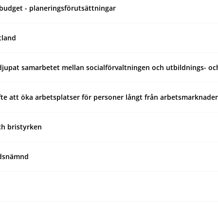
budget - planeringsförutsättningar
tland
upat samarbetet mellan socialförvaltningen och utbildnings- och
syfte att öka arbetsplatser för personer långt från arbetsmarknade
ch bristyrken
tidsnämnd