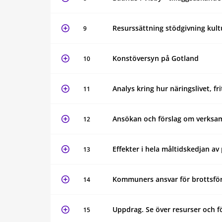
Resurssättning stödgivning kult
9
Konstöversyn på Gotland
10
Analys kring hur näringslivet, 
11
Ansökan och förslag om verksam
12
Effekter i hela måltidskedjan a
13
Kommuners ansvar för brottsfö
14
Uppdrag. Se över resurser och fö
15