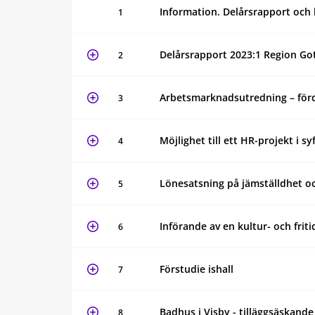
Information. Delårsrapport och 
1
Delårsrapport 2023:1 Region Go
2
Arbetsmarknadsutredning – fördj
3
Möjlighet till ett HR-projekt i 
4
Lönesatsning på jämställdhet o
5
Införande av en kultur- och fri
6
Förstudie ishall
7
Badhus i Visby - tilläggsäskande
8