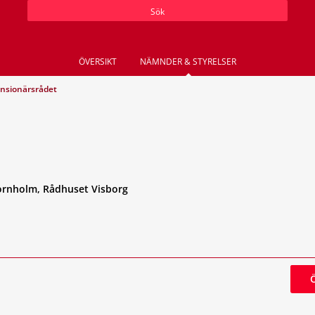
Sök
ÖVERSIKT
NÄMNDER & STYRELSER
nsionärsrådet
ornholm, Rådhuset Visborg