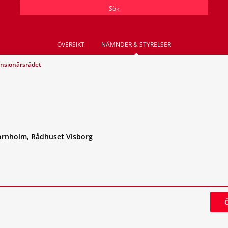
Sök
ÖVERSIKT
NÄMNDER & STYRELSER
nsionärsrådet
ornholm, Rådhuset Visborg